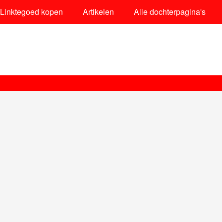
Linktegoed kopen
Artikelen
Alle dochterpagina's