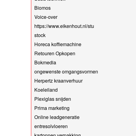
Biomos
Voice-over
https://www.eikenhout.nl/stu
stock
Horeca koffiemachine
Retouren Opkopen
Bokmedia
ongewenste omgangsvormen
Herpertz kraanverhuur
Koeleiland
Plexiglas snijden
Prima marketing
Online leadgeneratie
entresolvloeren
kartonnen verpakking