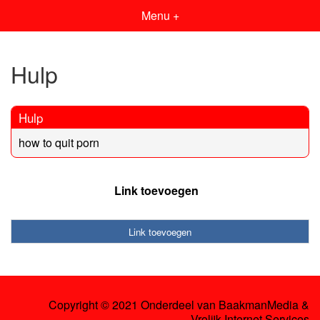
Menu +
Hulp
Hulp
how to quit porn
Link toevoegen
Link toevoegen
Copyright © 2021 Onderdeel van
BaakmanMedia
&
Vrolijk Internet Services